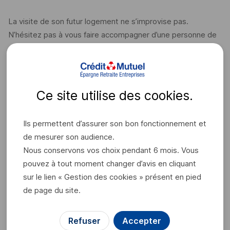
La visite de son futur logement ne s’improvise pas.
N’hésitez pas à vous faire accompagner d’une personne de
confiance et de le visiter, à plusieurs moments de la journée
pour évaluer les nuisances sonores éventuelles. Pensez
également à visiter le quartier à plusieurs moments de la
journée, afin d'en évaluer les potentielles nuisances.
Ce site utilise des
cookies
.
Ils permettent d’assurer son bon fonctionnement et
Quand utiliser votre
de mesurer son audience.
épargne salariale pour
Nous conservons vos choix pendant 6 mois. Vous
pouvez à tout moment changer d’avis en cliquant
l'achat de votre résidence
sur le lien « Gestion des cookies » présent en pied
principale ?
de page du site.
Le cas de déblocage acquisition de la résidence principale a
Refuser
Accepter
cette particularité de disposer de deux faits générateurs.