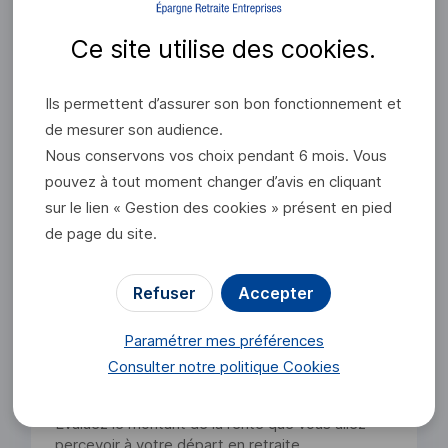
Utiliser le simulateur
Ce site utilise des
cookies
.
Ils permettent d’assurer son bon fonctionnement et
de mesurer son audience.
Simulateur retraite
Nous conservons vos choix pendant 6 mois. Vous
Combien toucherez vous à votre départ en
pouvez à tout moment changer d’avis en cliquant
retraite ? Évaluez le montant de votre future
sur le lien « Gestion des cookies » présent en pied
retraite.
de page du site.
Utiliser le simulateur
Refuser
Accepter
Paramétrer mes préférences
Consulter notre politique
Cookies
Simulateur rente
Évaluez le montant de la rente que vous allez
percevoir à votre départ en retraite.