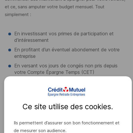
et ce, sans amputer votre budget mensuel. Tout
simplement :
En investissant vos primes de participation et
d’intéressement
En profitant d’un éventuel abondement de votre
entreprise
En versant vos jours de congés non pris depuis
votre Compte Épargne Temps (
CET
)
En effectuant des versements volontaires
déductibles de vos revenus imposables sur votre
PERECOL
En réalisant des versements volontaires sur votre
Ce site utilise des
cookies
.
PERO
Ils permettent d’assurer son bon fonctionnement et
de mesurer son audience.