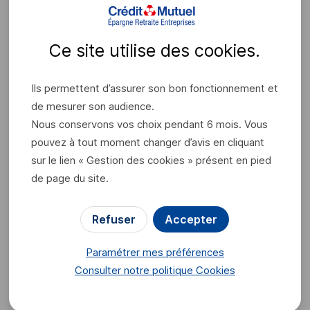
Intéressement et
participation : percevoir
ou épargner ?
Ce site utilise des
cookies
.
Ils permettent d’assurer son bon fonctionnement et
Pour faire votre choix, vous recevrez un courrier, appelé
de mesurer son audience.
"avis d'option", vous indiquant les différentes options de
Nous conservons vos choix pendant 6 mois. Vous
placement. En général, vous disposez de 15 jours minimum
pouvez à tout moment changer d’avis en cliquant
pour y répondre.
sur le lien « Gestion des cookies » présent en pied
Vous pouvez décider de percevoir la totalité ou une partie
de page du site.
du montant de vos primes. Une solution envisageable si
vous avez besoin de cet argent rapidement, mais attention
Refuser
Accepter
aux impacts fiscaux pour cette option !
En percevant vos
primes, elles seront intégrées dans votre revenu
Paramétrer mes préférences
imposable et donc soumises à l'impôt sur le revenu
.
Consulter notre politique
Cookies
Vérifiez également si cela n'impacte pas votre tranche
fiscale et vos prestations sociales.