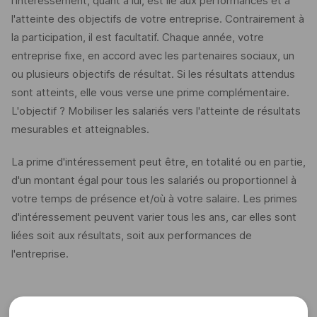
l'intéressement, quant à lui, est lié aux performances et à
l'atteinte des objectifs de votre entreprise. Contrairement à
la participation, il est facultatif. Chaque année, votre
entreprise fixe, en accord avec les partenaires sociaux, un
ou plusieurs objectifs de résultat. Si les résultats attendus
sont atteints, elle vous verse une prime complémentaire.
L'objectif ? Mobiliser les salariés vers l'atteinte de résultats
mesurables et atteignables.
La prime d'intéressement peut être, en totalité ou en partie,
d'un montant égal pour tous les salariés ou proportionnel à
votre temps de présence et/où à votre salaire. Les primes
d'intéressement peuvent varier tous les ans, car elles sont
liées soit aux résultats, soit aux performances de
l'entreprise.