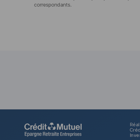
correspondants.
Réal
Créd
Inve