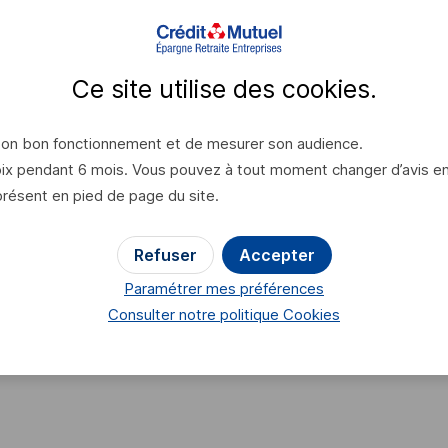
fournit une évaluation du montant total de votre retraite
 : âge du départ au plus tôt, puis chaque année, de l'âge
Ce site utilise des
cookies
.
 son bon fonctionnement et de mesurer son audience.
puis tous les 5 ans.
x pendant 6 mois. Vous pouvez à tout moment changer d’avis en cl
présent en pied de page du site.
Refuser
Accepter
Paramétrer mes préférences
opérations dites de "pré-liquidation". Pour cela, ils vous
Consulter notre politique
Cookies
vous est alors adressé votre relevé de carrière. Ce