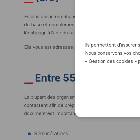
En plus des informations figurant sur le
RSI
, l'
EIG
vous 
de base et complémentaire à différents âges possibles
légal jusqu'à l'âge du taux plein.
Ils permettent d’assurer
Elle vous est adressée pour la première fois à 55 ans, 
Nous conservons vos choi
« Gestion des cookies » 
Entre 55 et 58 ans
La plupart des organismes de retraite procèdent à des 
contactent afin de préparer votre dossier retraite. Il 
document est important, car il retrace votre activité :
Rémunérations