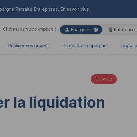
pargne Retraite Entreprises
.
En savoir plus
Choisissez votre espace :

Entreprise
Espace choisi :
Épargnant
Réaliser vos projets
Piloter votre épargne
Dispose
DOSSIER
er la liquidation