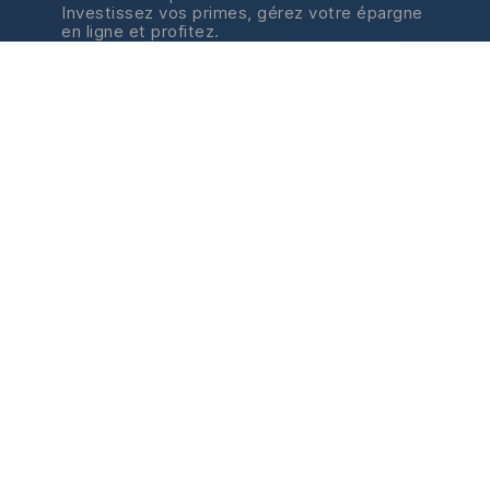
Investissez vos primes, gérez votre épargne
en ligne et profitez.
Retrouvez-nous
Retrouvez-nous sur LinkedI
sur LinkedIn
Épargner avec votre entreprise
Réaliser vos projets
Piloter votre épargne
Disposer de votre épargne
Nos outils
Nos simulateurs
Nos quiz
Notre application
Notre Serious Game
Actualités & publications