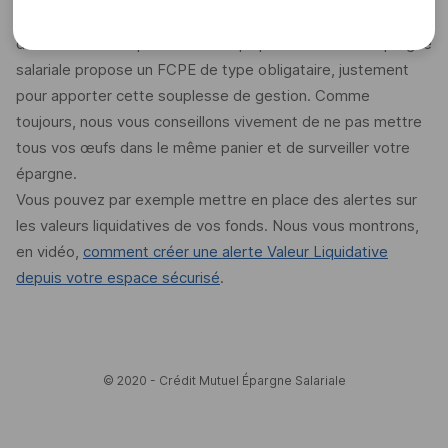
ou pour apporter une base moins volatile dans votre
diversification de placement. La plupart des Plans d'épargne
salariale propose un FCPE de type obligataire, justement
pour apporter cette souplesse de gestion. Comme
toujours, nous vous conseillons vivement de ne pas mettre
tous vos œufs dans le même panier et de surveiller votre
épargne.
Vous pouvez par exemple mettre en place des alertes sur
les valeurs liquidatives de vos fonds. Nous vous montrons,
en vidéo,
comment créer une alerte Valeur Liquidative
depuis votre espace sécurisé
.
© 2020 - Crédit Mutuel Épargne Salariale