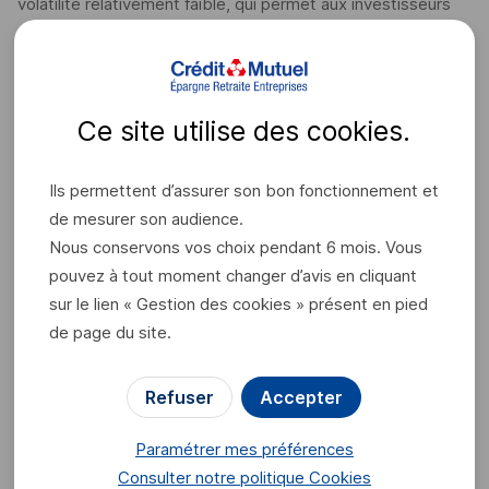
volatilité relativement faible, qui permet aux investisseurs
d’obtenir des performances plus « lisses » qu’en
investissant en actions. En contrepartie, les rendements
espérés sont également plus faibles. Dans l’actuel contexte
de taux bas, les investisseurs doivent avoir en tête que les
Ce site utilise des
cookies
.
rendements espérés sur les fonds obligataires resteront
modestes, de l’ordre de 1 à 2% par an en moyenne.
Ils permettent d’assurer son bon fonctionnement et
Attention : ces rendements ne sont pas garantis et peuvent
de mesurer son audience.
connaître des variations importantes d’une année à l’autre.
Nous conservons vos choix pendant 6 mois. Vous
Un fonds obligataire peut par exemple progresser de 6 à
pouvez à tout moment changer d’avis en cliquant
7% une année et perdre 3 ou 4% l’année suivante. Les
sur le lien « Gestion des cookies » présent en pied
performances négatives sont dues au fait que les
de page du site.
obligations ont une valeur d’échange qui peut évoluer
positivement ou négativement en fonction des conditions
Refuser
Accepter
de marché.
Paramétrer mes préférences
Les fonds obligataires restent cependant une option
Consulter notre politique
Cookies
intéressante pour vos positions d'attente sur les marchés