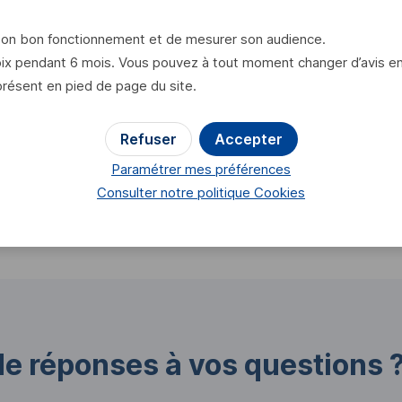
 son bon fonctionnement et de mesurer son audience.
x pendant 6 mois. Vous pouvez à tout moment changer d’avis en cl
présent en pied de page du site.
Cet article vous a-t-il aidé ?
Refuser
Accepter
Paramétrer mes préférences
Oui
Non
Consulter notre politique
Cookies
de réponses à vos questions 