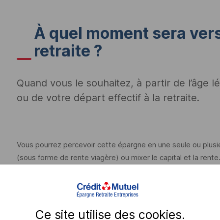
À quel moment sera ve
retraite ?
Quand vous le souhaitez, à partir de l’âge lé
ou de votre départ effectif à la retraite.
Vous pourrez percevoir cette épargne en une seule ou plusi
(sous forme de rente viagère) ou mixer le capital et la rente
pourront être débloqués que sous forme de rente viagère.
En cas de situation exceptionnelle (invalidité, décès du conj
peut être également autorisée.
Ce site utilise des
cookies
.