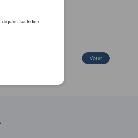
iquant sur le lien
Voter
?