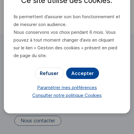
Ce site utilise des
cookies
.
Voter
Ils permettent d’assurer son bon fonctionnement et
de mesurer son audience.
Nous conservons vos choix pendant 6 mois. Vous
pouvez à tout moment changer d’avis en cliquant
sur le lien « Gestion des cookies » présent en pied
de page du site.
Vous ne trouvez pas
de réponses à vos
Refuser
Accepter
questions ?
Paramétrer mes préférences
Consulter notre politique
Cookies
Posez les nous directement, nous vous
répondrons dans les plus brefs délais.
Nous contacter