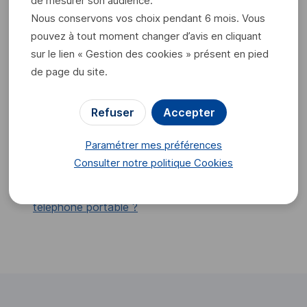
de mesurer son audience.
Nous conservons vos choix pendant 6 mois. Vous
pouvez à tout moment changer d’avis en cliquant
sur le lien « Gestion des cookies » présent en pied
de page du site.
Ces contenus pourraient
Refuser
Accepter
également vous intéresser :
Paramétrer mes préférences
Consulter notre politique
Cookies
Comment renseigner ou modifier mon e-mail ?
Comment renseigner ou modifier mon numéro de
téléphone portable ?