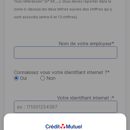
"nos références" (n° XX.....). Vous devez reporter dans la
zone ci-dessus les deux lettres suivies des chiffres qui y
sont associés (entre 6 et 13 chiffres).
Nom de votre employeur
*
Connaissez vous votre identifiant internet ?
*
Oui
Non
Votre identifiant internet :
*
Votre identifiant internet figure sur votre courrier de