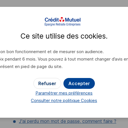
Cet article vous a-t-il aidé ?
Ce site utilise des
cookies
.
Oui
Non
 son bon fonctionnement et de mesurer son audience.
x pendant 6 mois. Vous pouvez à tout moment changer d’avis en cl
présent en pied de page du site.
Refuser
Accepter
Paramétrer mes préférences
Ces contenus pourraient également vous i
Consulter notre politique
Cookies
J'ai perdu mon mot de passe, comment faire ?