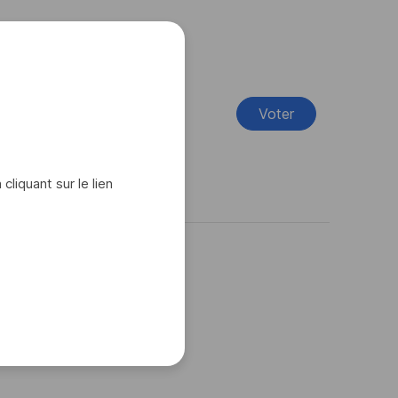
Voter
iquant sur le lien
ntéresser :