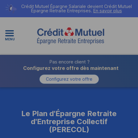
Crédit Mutuel Épargne Salariale devient
Crédit Mutuel
Épargne Retraite Entreprises
.
En savoir plus
MENU
Pas encore client ?
Configurez votre offre dès maintenant
Configurez votre offre
Le Plan d'Épargne Retraite
d'Entreprise Collectif
(
PERECOL
)