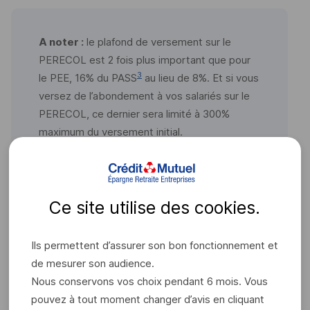
A noter :
le plafond de versement sur le
PERECOL
est 2 fois plus important que pour
3
le
PEE
, 16% du PASS
au lieu de 8%. Et si vous
versez de l’abondement à vos salariés sur le
PERECOL
, ce dernier sera limité à 300%
maximum du versement initial.
Ce site utilise des
cookies
.
Gestion libre ou gestion
pilotée ?
Ils permettent d’assurer son bon fonctionnement et
de mesurer son audience.
Nous conservons vos choix pendant 6 mois. Vous
Pour la gestion de leur épargne retraite, vos salariés ont
pouvez à tout moment changer d’avis en cliquant
le choix entre une gestion libre ou une gestion pilotée.