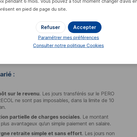
x pendant 6 mois. Vous pouvez à tout moment changer d’avis en cl
és)
présent en pied de page du site.
able
Refuser
Accepter
Paramétrer mes préférences
Consulter notre politique
Cookies
arié :
pôt sur le revenu
. Les jours transférés sur le
PERO
RECOL
ne sont pas imposables, dans la limite de 10
an.
ion partielle de charges sociales
. Le montant
 plus avantageux qu’un simple paiement en salaire.
gne retraite simple et sans effort
. Les jours non