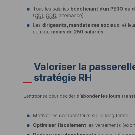
Tous les salariés
bénéficiant d’un
PERO
ou d
(
CDI
,
CDD
, alternance)
Les
dirigeants, mandataires sociaux
, et le
compte
moins de 250 salariés
Valoriser la passerel
stratégie RH
L’entreprise peut décider
d’abonder les jours tran
Motiver les collaborateurs sur le long terme
Optimiser fiscalement
les versements (exonér
Déduire ces abondements
du résultat impos