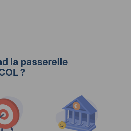
d la passerelle
COL
?