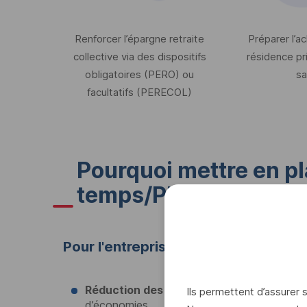
Renforcer l’épargne retraite
Préparer l’ac
collective via des dispositifs
résidence pri
obligatoires (
PERO
) ou
sa
facultatifs (
PERECOL
)
Pourquoi mettre en pl
temps/
PERO
ou
PERE
Pour l'entreprise :
Réduction des charges sociales
: jusqu’à
Ils permettent d’assurer
d’économies