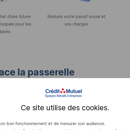
hat d’une future
Réduire votre passif social et
ncipale pour les
vos charges
lariés
ace la passerelle
COL
?
Ce site utilise des
cookies
.
 20 %
 son bon fonctionnement et de mesurer son audience.