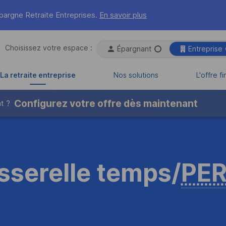
pargne Retraite Entreprises
.
En savoir plus
Choisissez votre espace :

Épargnant
Espace choi
Entreprise
La retraite entreprise
Nos solutions
L'offre f
Configurez votre offre dès maintenant
t ?
sserelle temps/
PE