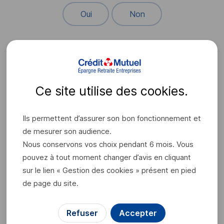
Oui
Non
Voter
Ce site utilise des
cookies
.
Ils permettent d’assurer son bon fonctionnement et
de mesurer son audience.
Nous conservons vos choix pendant 6 mois. Vous
Ces contenus pourraient
pouvez à tout moment changer d’avis en cliquant
également vous intéresser :
sur le lien « Gestion des cookies » présent en pied
de page du site.
Comment regrouper mes comptes épargne salariale
Refuser
Accepter
au sein de CIC Epargne Salariale ?